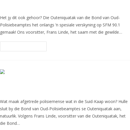
Oud-Polisiebeamptes op SFM 90.1
Het jy dit ook gehoor? Die Outeniquatak van die Bond van Oud-
Polisiebeamptes het onlangs ’n spesiale verskyning op SFM 90.1
gemaak! Ons voorsitter, Frans Linde, het saam met die gewilde…
Continue Reading
Wat Maak Die Ou Dieners Daar?
Wat maak afgetrede polisiemense wat in die Suid-Kaap woon? Hulle
sluit by die Bond van Oud-Polisiebeamptes se Outeniquatak aan,
natuurlik. Volgens Frans Linde, voorsitter van die Outeniquatak, het
die Bond…