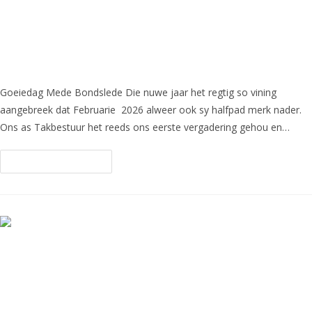
Outeniquatak Nuus: Belangrike
Datums en Dank aan Ons Lede –
Vooruit na 2026!
Goeiedag Mede Bondslede Die nuwe jaar het regtig so vining
aangebreek dat Februarie 2026 alweer ook sy halfpad merk nader.
Ons as Takbestuur het reeds ons eerste vergadering gehou en…
Continue Reading
Hoogtepunte van die Outeniquatak:
Kuier, Potjiekos en Samehorigheid