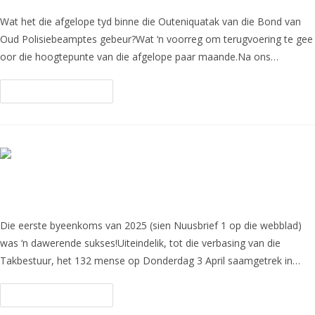
Wat het die afgelope tyd binne die Outeniquatak van die Bond van
Oud Polisiebeamptes gebeur?Wat ‘n voorreg om terugvoering te gee
oor die hoogtepunte van die afgelope paar maande.Na ons…
Continue Reading
Die eerste byeenkoms van 2025
Die eerste byeenkoms van 2025 (sien Nuusbrief 1 op die webblad)
was ‘n dawerende sukses!Uiteindelik, tot die verbasing van die
Takbestuur, het 132 mense op Donderdag 3 April saamgetrek in…
Continue Reading