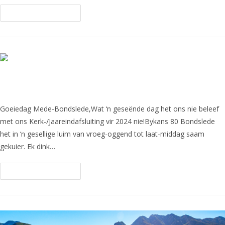
Continue Reading
2024 Afsluitingsboodskap
Goeiedag Mede-Bondslede,Wat ‘n geseënde dag het ons nie beleef
met ons Kerk-/Jaareindafsluiting vir 2024 nie!Bykans 80 Bondslede
het in ‘n gesellige luim van vroeg-oggend tot laat-middag saam
gekuier. Ek dink…
Continue Reading