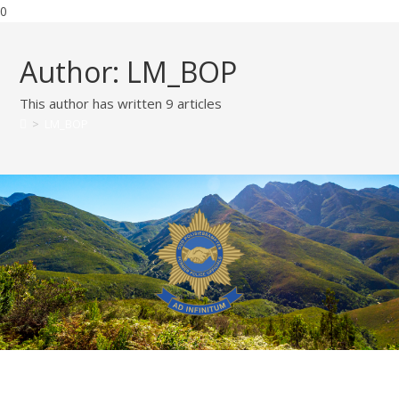
0
Author:
LM_BOP
This author has written 9 articles
>
LM_BOP
Boodskap Voorsitter AJV