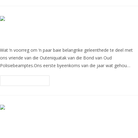
2025 Verwelkoming
Wat ‘n voorreg om ‘n paar baie belangrike geleenthede te deel met
ons vriende van die Outeniquatak van die Bond van Oud
Polisiebeamptes.Ons eerste byeenkoms van die jaar wat gehou…
Continue Reading
Die Outeniquatak van die Bond van